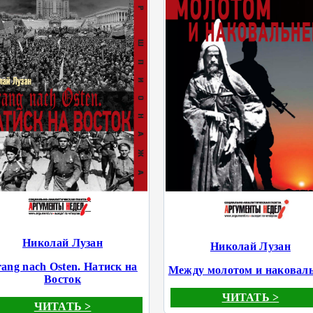
Николай Лузан
Николай Лузан
ang nach Osten. Натиск на
Между молотом и наковал
Восток
ЧИТАТЬ >
ЧИТАТЬ >