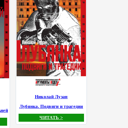
Николай Лузан
Лубянка. Подвиги и трагедии
ьней
ЧИТАТЬ >