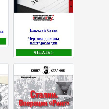
Николай Лузан
ты
Чертова дюжина
контрразведки
ЧИТАТЬ >