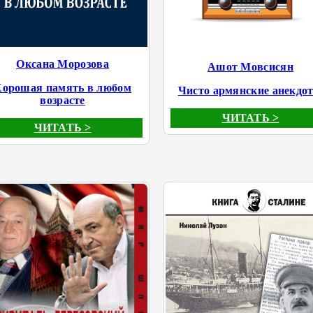
Оксана Морозова
Ашот Мовсисян
Хорошая память в любом
Чисто армянские анекдо
возрасте
ЧИТАТЬ >
ЧИТАТЬ >