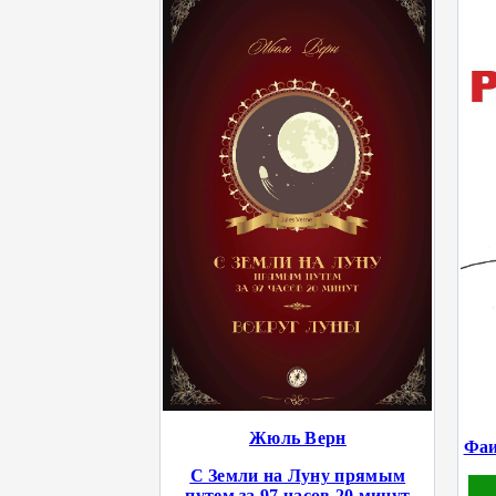
Жюль Верн
Фаи
С Земли на Луну прямым
путем за 97 часов 20 минут