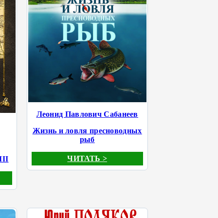
Леонид Павлович Сабанеев
Жизнь и ловля пресноводных
рыб
ЧИТАТЬ >
III