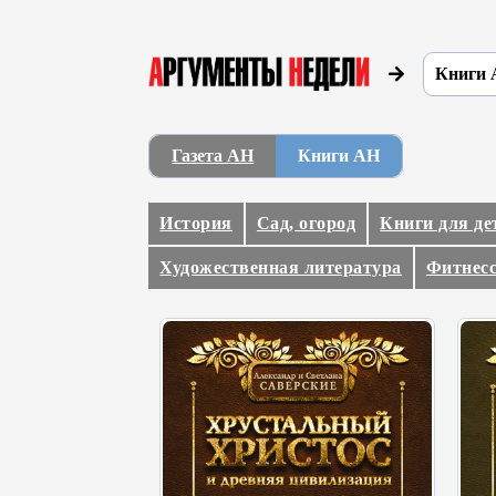
Книги 
Газета АН
Книги АН
История
Сад, огород
Книги для де
Художественная литература
Фитнесс