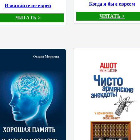
Когда я был евреем
Извиняйте не еврей
ЧИТАТЬ >
ЧИТАТЬ >