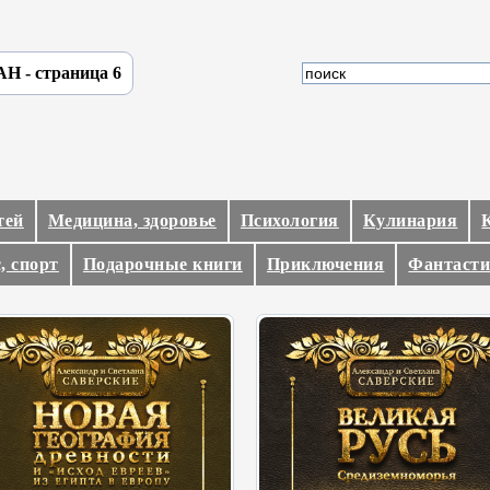
АН - страница 6
тей
Медицина, здоровье
Психология
Кулинария
, спорт
Подарочные книги
Приключения
Фантасти