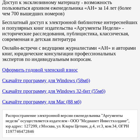
Доступ к эксклюзивному материалу - возможность
пользоваться архивом еженедельника «АН» за 14 лет (более
чем 700 вышедших номеров)
Бесплатный доступ к электронной библиотеке интереснейших
и популярных книг издательства «Аргументы Недели» -
исторические расследования, публицистика, классическая,
современная и детская литература
Онлайн-встречи с ведущими журналистами «АН» и авторами
книг, юридические консультации профессиональных
экспертов по индивидуальным вопросам.
Оформить годовой членский взнос
Скачайте программу для Windows (58мб)
Скачайте программу для Windows 32-бит (55мб)
Скачайте программу для Mac (88 мб)
Распространение электронной версии еженедельника "Аргументы
недели" осуществляется издателем - ООО "Медианет Инвестхолдинг",
юр.адрес: 127299, г.Москва, ул. Клары Цеткин, д.4, эт.3, ком.34, ОГРН
1197746472846