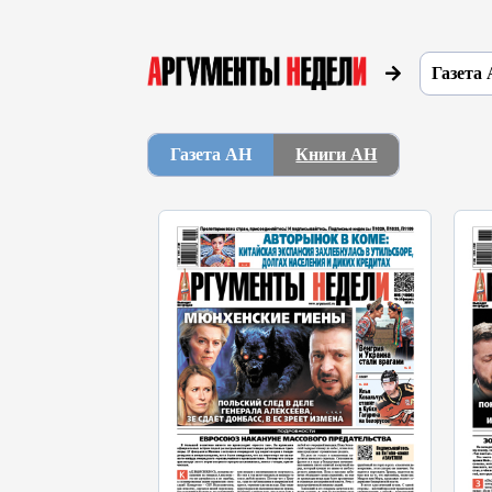
Газета 
Газета АН
Книги АН