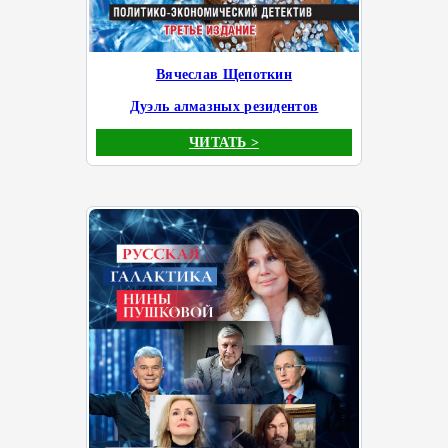
Вячеслав Щепоткин
Дуэль алмазных резидентов
ЧИТАТЬ >