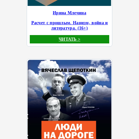
Ирина Млечина
Расчет с прошлым. Нацизм, война и
литература. (16+)
ЧИТАТЬ >