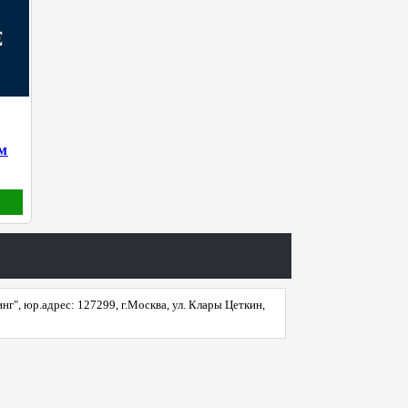
м
", юр.адрес: 127299, г.Москва, ул. Клары Цеткин,