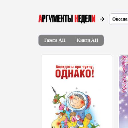
Оксана
Газета АН
Книги АН