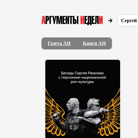
Сергей
Газета АН
Книги АН