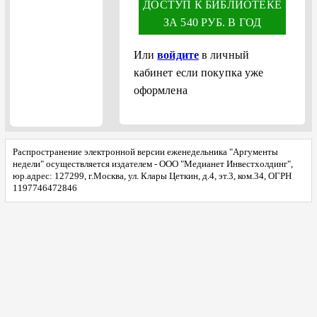
ДОСТУП К БИБЛИОТЕКЕ
ЗА 540 РУБ. В ГОД
Или
войдите
в личный
кабинет если покупка уже
оформлена
Распространение электронной версии еженедельника "Аргументы
недели" осуществляется издателем - ООО "Медианет Инвестхолдинг",
юр.адрес: 127299, г.Москва, ул. Клары Цеткин, д.4, эт.3, ком.34, ОГРН
1197746472846