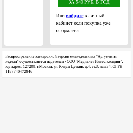
ЗА 540 РУБ. В ГОД
Или
войдите
в личный
кабинет если покупка уже
оформлена
Распространение электронной версии еженедельника "Аргументы
недели" осуществляется издателем - ООО "Медианет Инвестхолдинг",
юр.адрес: 127299, г.Москва, ул. Клары Цеткин, д.4, эт.3, ком.34, ОГРН
1197746472846