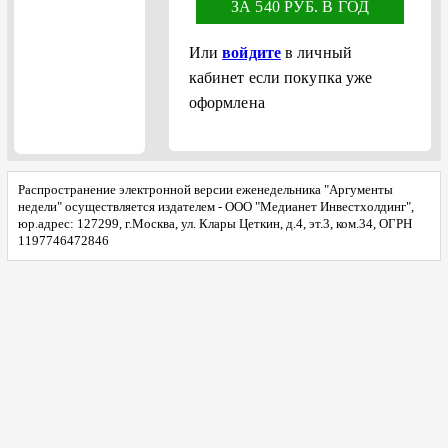
ЗА 540 РУБ. В ГОД
Или
войдите
в личный
кабинет если покупка уже
оформлена
Распространение электронной версии еженедельника "Аргументы
недели" осуществляется издателем - ООО "Медианет Инвестхолдинг",
юр.адрес: 127299, г.Москва, ул. Клары Цеткин, д.4, эт.3, ком.34, ОГРН
1197746472846