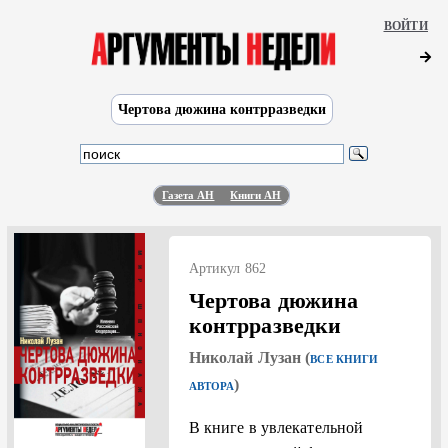
ВОЙТИ
Чертова дюжина контрразведки
Газета АН
Книги АН
Артикул 862
Чертова дюжина
контрразведки
Николай Лузан (
ВСЕ КНИГИ
)
АВТОРА
В книге в увлекательной