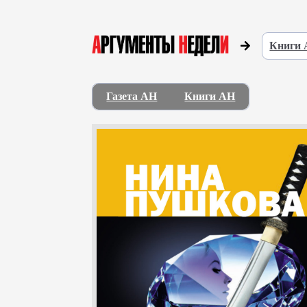
Книги
Газета АН
Книги АН