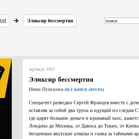
 АН
Эликсир бессмертия
Артикул 1057
Эликсир бессмертия
Нина Пушкова (
)
ВСЕ КНИГИ АВТОРА
Спецагент разведки Сергей Францев вместе с до
оставляя за собой два трупа и идущий по следам С
где царят большие деньги и кровавый хаос, кажется
Лондона до Москвы, от Давоса до Токио, от Киева
бесценные якутские алмазы и гонка за тайными а