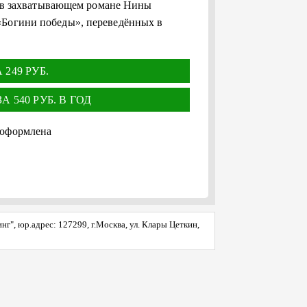
 – в захватывающем романе Нины
«Богини победы», переведённых в
249 РУБ.
 540 РУБ. В ГОД
 оформлена
", юр.адрес: 127299, г.Москва, ул. Клары Цеткин,