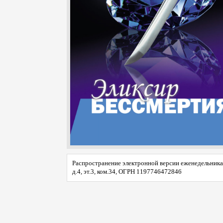
Распространение электронной версии еженедельника 
д.4, эт.3, ком.34, ОГРН 1197746472846