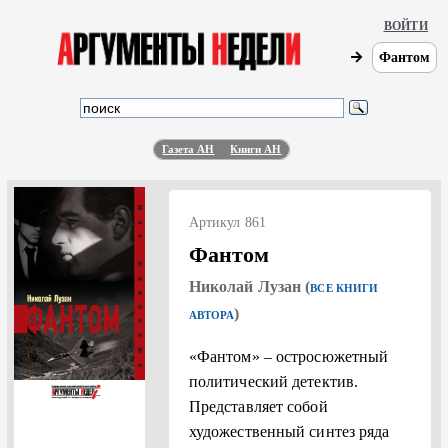
ВОЙТИ
Фантом
Газета АН
Книги АН
Артикул 861
Фантом
Николай Лузан (
ВСЕ КНИГИ
)
АВТОРА
«Фантом» – остросюжетный
политический детектив.
Представляет собой
художественный синтез ряда