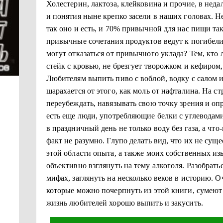
Холестерин, лактоза, клейковина и прочие, в не
и понятия ныне крепко засели в наших головах. Н
так оно и есть, и 70% привычной для нас пищи тако
привычные сочетания продуктов ведут к погибели
могут отказаться от привычного уклада? Тем, кто
стейк с кровью, не брезгует творожком и кефиром,
Любителям выпить пиво с воблой, водку с салом и
шарахается от этого, как моль от нафталина. На с
переубеждать, навязывать свою точку зрения и оп
есть еще люди, употребляющие белки с углеводами
в праздничный день не только воду без газа, а что
факт не разумно. Глупо делать вид, что их не сущ
этой области опыта, а также моих собственных из
объективно взглянуть на тему алкоголя. Разобрат
мифах, заглянуть на несколько веков в историю. Оч
которые можно почерпнуть из этой книги, сумеют
жизнь любителей хорошо выпить и закусить.