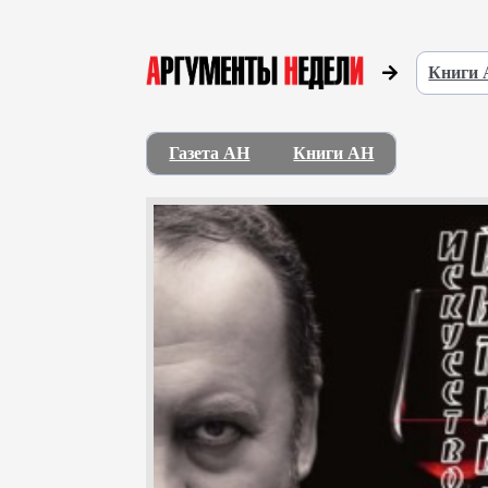
Книги
Газета АН
Книги АН