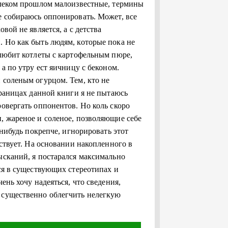
далеком прошлом малоизвестные, термины
е собираюсь оппонировать. Может, все
вой не является, а с детства
. Но как быть людям, которые пока не
 любит котлеты с картофельным пюре,
 а по утру ест яичницу с беконом.
 соленым огурцом. Тем, кто не
траницах данной книги я не пытаюсь
ровергать оппонентов. Но коль скоро
, жареное и соленое, позволяющие себе
-нибудь покрепче, игнорировать этот
ествует. На основании накопленного в
ысканий, я постарался максимально
ься в существующих стереотипах и
ень хочу надеяться, что сведения,
 существенно облегчить нелегкую