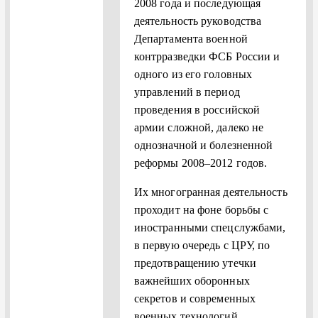
2008 года и последующая
деятельность руководства
Департа­мента военной
контрразведки ФСБ России и
одного из его голов­ных
управлений в период
проведения в российской
армии слож­ной, далеко не
однозначной и болезненной
реформы 2008–2012 годов.
Их многогранная деятельность
проходит на фоне борьбы с
ино­странными спецслужбами,
в первую очередь с ЦРУ, по
предотвраще­нию утечки
важнейших оборонных
секретов и современных
военных технологий.