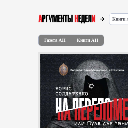
Книги
Газета АН
Книги АН