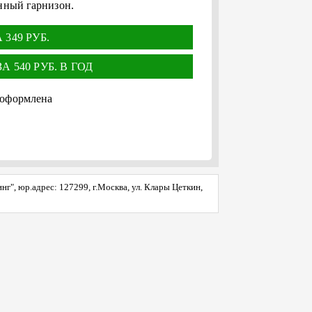
енный гарнизон.
349 РУБ.
 540 РУБ. В ГОД
 оформлена
", юр.адрес: 127299, г.Москва, ул. Клары Цеткин,