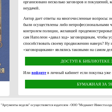
организовано несколько заговоров и покушений, к
неудачей.
Автор дает ответы на многочисленные вопросы: не
были осуществлены либо непрофессиональными ч
контролем полиции, желавшей продемонстрироват
сам Наполеон «давал ход» заговорщикам, чтобы ус
способствовать своему продвижению наверх? Ну и
«заговорщиками» являлись таковыми на самом де
ДОСТУП К БИБЛИОТЕКЕ ЗА
Или
войдите
в личный кабинет если покупка уже
БУМАЖНАЯ ЗА 590
"Аргументы недели" осуществляется издателем - ООО "Медианет Инвестхолдинг