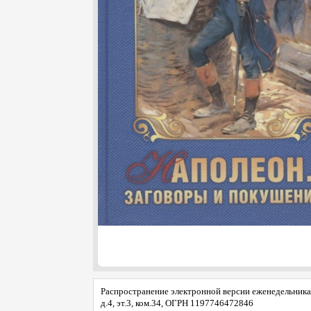
Распространение электронной версии еженедельника 
д.4, эт.3, ком.34, ОГРН 1197746472846