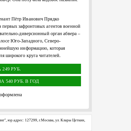
енант Пётр Иванович Прядко
з первых зафронтовых агентов военной
ывательно-диверсионный орган абвера –
лосе Юго-Западного, Северо-
ценнейшую информацию, которая
ля широкого круга читателей.
249 РУБ.
 540 РУБ. В ГОД
 оформлена
", юр.адрес: 127299, г.Москва, ул. Клары Цеткин,