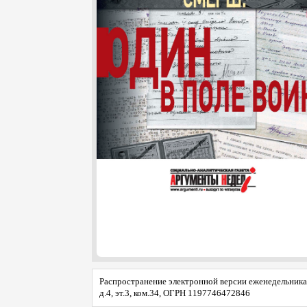
Распространение электронной версии еженедельника 
д.4, эт.3, ком.34, ОГРН 1197746472846