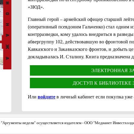
«ЗЮД».
Главный герой – армейский офицер старший лейт
(оперативный псевдоним Гальченко) стал одним и
контрразведки, кому удалось внедриться в развед
абвергруппу 102, действовавшую во фронтовой по
Кавказского и Закавказского фронтов, и добыть 
докладывалась И. Сталину. Книга предназначена д
ЭЛЕКТРОННАЯ ЗА 
ДОСТУП К БИБЛИОТЕКЕ ЗА
Или
войдите
в личный кабинет если покупка уже
"Аргументы недели" осуществляется издателем - ООО "Медианет Инвестхолдинг