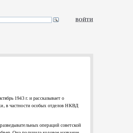
ВОЙТИ
тябрь 1943 г. и рассказывает о
ки, в частности особых отделов НКВД
 разведывательных операций советской
бвер. Она получила кодовое название