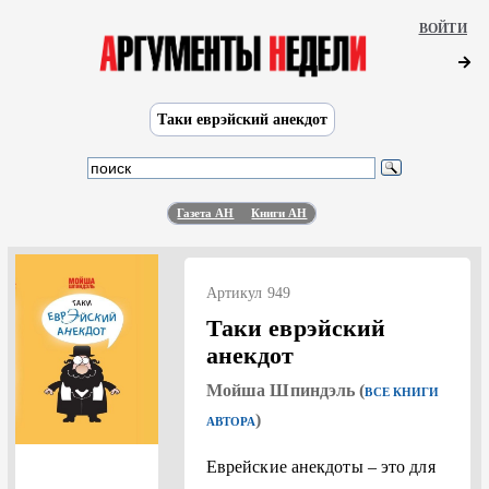
ВОЙТИ
Таки еврэйский анекдот
Газета АН
Книги АН
Артикул 949
Таки еврэйский
анекдот
Мойша Шпиндэль (
ВСЕ КНИГИ
)
АВТОРА
Еврейские анекдоты – это для