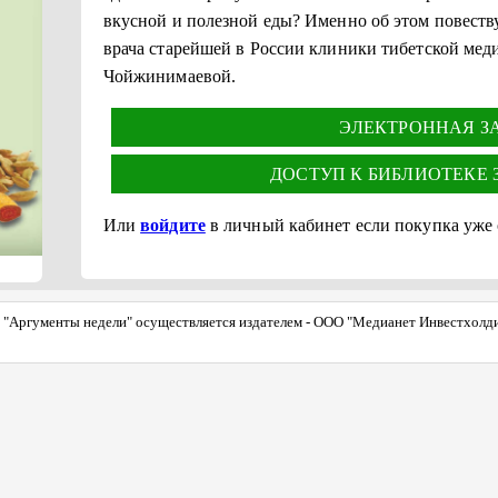
вкусной и полезной еды? Именно об этом повеству
врача старейшей в России клиники тибетской ме
Чойжинимаевой.
ЭЛЕКТРОННАЯ ЗА 
ДОСТУП К БИБЛИОТЕКЕ ЗА
Или
войдите
в личный кабинет если покупка уже
"Аргументы недели" осуществляется издателем - ООО "Медианет Инвестхолдинг