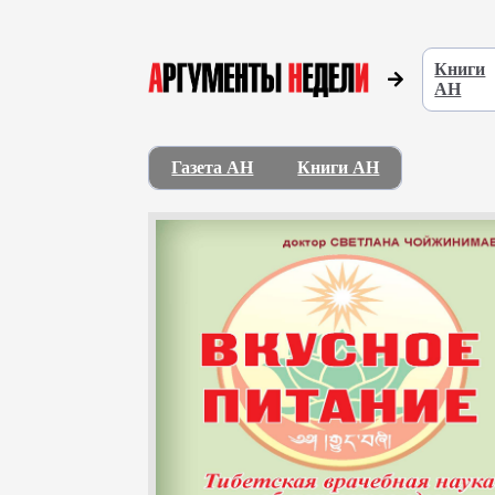
Книги
АН
Газета АН
Книги АН