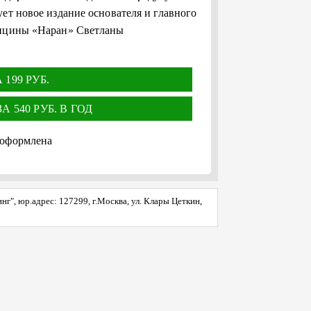
ет новое издание основателя и главного
дицины «Наран» Светланы
199 РУБ.
 540 РУБ. В ГОД
 оформлена
", юр.адрес: 127299, г.Москва, ул. Клары Цеткин,