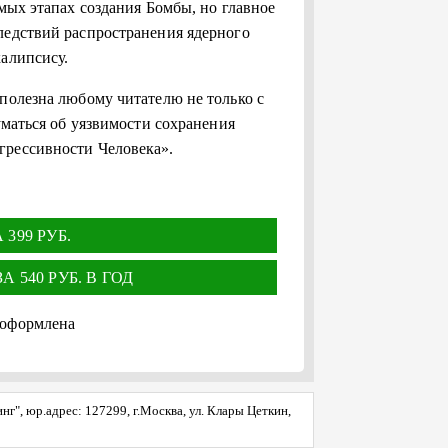
имых этапах создания Бомбы, но главное
ледствий распространения ядерного
калипсису.
полезна любому читателю не только с
уматься об уязвимости сохранения
грессивности Человека».
399 РУБ.
 540 РУБ. В ГОД
 оформлена
", юр.адрес: 127299, г.Москва, ул. Клары Цеткин,