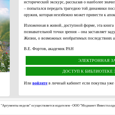
исторический экскурс, рассказав о наиболее знач
– попытался передать трагедию той динамики пос
оружия, которая неизбежно может привести к апо
Изложенная в живой, доступной форме, эта книга 
познавательной точки зрения – она заставляет зад
Жизни, о возможных необратимых последствиях а
В.Е. Фортов, академик РАН
ЭЛЕКТРОННАЯ ЗА 
ДОСТУП К БИБЛИОТЕКЕ ЗА
Или
войдите
в личный кабинет если покупка уже
"Аргументы недели" осуществляется издателем - ООО "Медианет Инвестхолдинг