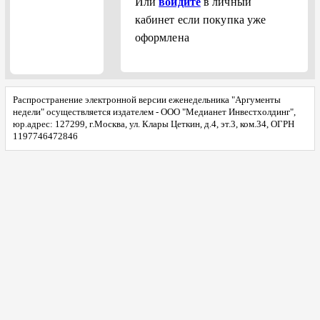
Или
войдите
в личный
кабинет если покупка уже
оформлена
Распространение электронной версии еженедельника "Аргументы
недели" осуществляется издателем - ООО "Медианет Инвестхолдинг",
юр.адрес: 127299, г.Москва, ул. Клары Цеткин, д.4, эт.3, ком.34, ОГРН
1197746472846