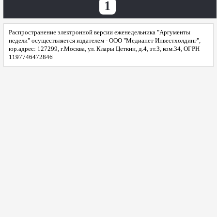
1
Распространение электронной версии еженедельника "Аргументы
недели" осуществляется издателем - ООО "Медианет Инвестхолдинг",
юр.адрес: 127299, г.Москва, ул. Клары Цеткин, д.4, эт.3, ком.34, ОГРН
1197746472846