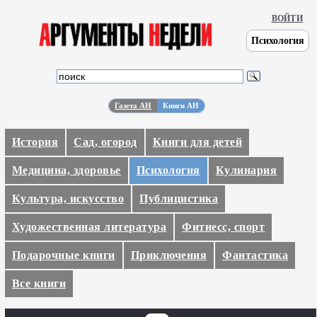
ВОЙТИ
Психология
Газета АН
Книги АН
История
Сад, огород
Книги для детей
Медицина, здоровье
Психология
Кулинария
Культура, искусство
Публицистика
Художественная литература
Фитнесс, спорт
Подарочные книги
Приключения
Фантастика
Все книги