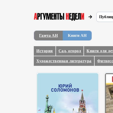
Публиц
Газета АН
Книги АН
История
Сад, огород
Книги для де
Художественная литература
Фитнесс