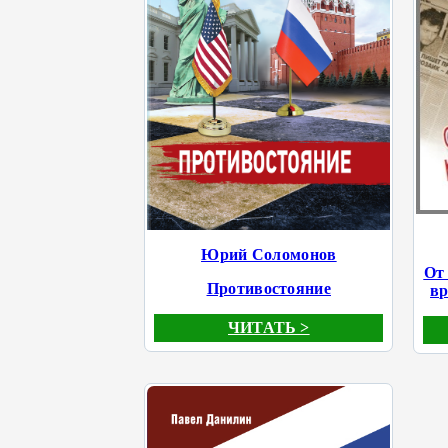
Юрий Соломонов
От
Противостояние
вр
ЧИТАТЬ >