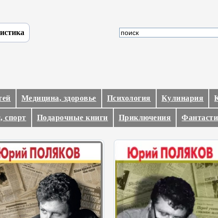
истика
тей
Медицина, здоровье
Психология
Кулинария
, спорт
Подарочные книги
Приключения
Фантасти