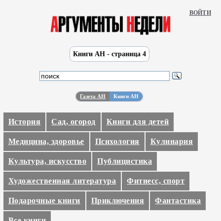
ВОЙТИ
Книги АН - страница 4
Газета АН
Книги АН
История
Сад, огород
Книги для детей
Медицина, здоровье
Психология
Кулинария
Культура, искусство
Публицистика
Художественная литература
Фитнесс, спорт
Подарочные книги
Приключения
Фантастика
Все книги