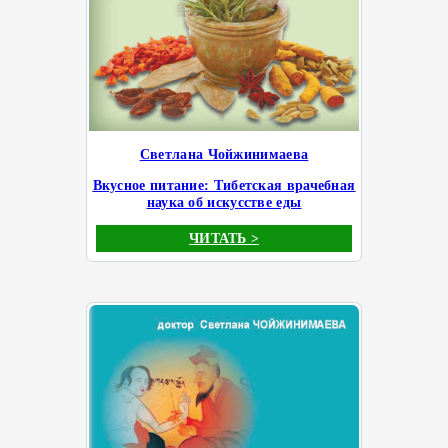
Светлана Чойжинимаева
Вкусное питание: Тибетская врачебная
наука об искусстве еды
ЧИТАТЬ >