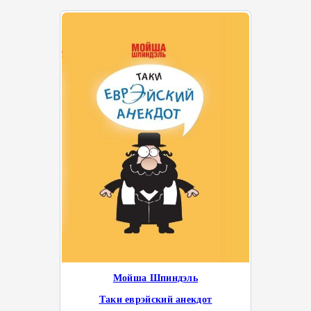
Мойша Шпиндэль
Таки еврэйский анекдот