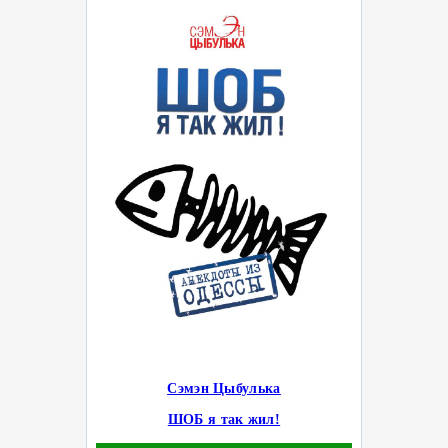
Сэмэн Цыбулька
ШОБ я так жил!